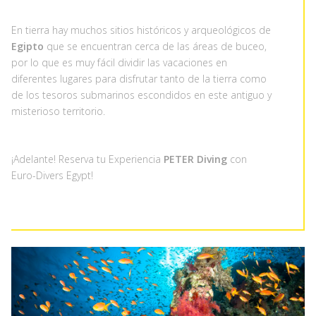
En tierra hay muchos sitios históricos y arqueológicos de
Egipto
que se encuentran cerca de las áreas de buceo,
por lo que es muy fácil dividir las vacaciones en
diferentes lugares para disfrutar tanto de la tierra como
de los tesoros submarinos escondidos en este antiguo y
misterioso territorio.
¡Adelante! Reserva tu Experiencia
PETER Diving
con
Euro-Divers Egypt
!