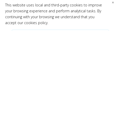
×
This website uses local and third-party cookies to improve
your browsing experience and perform analytical tasks. By
5 + 9 =
continuing with your browsing we understand that you
accept our cookies policy.
ENVIAR
C/ Teixidors, 28 C
07141 Marratxí
(+34) 971 75 20 26